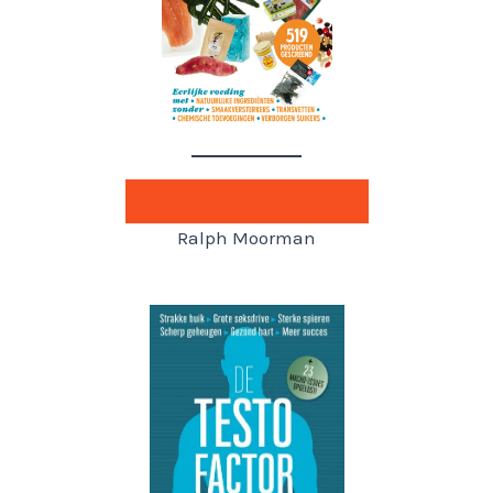
De boodschappencoach
Ralph Moorman