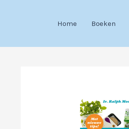
Ga
naar
de
Home
Boeken
inhoud