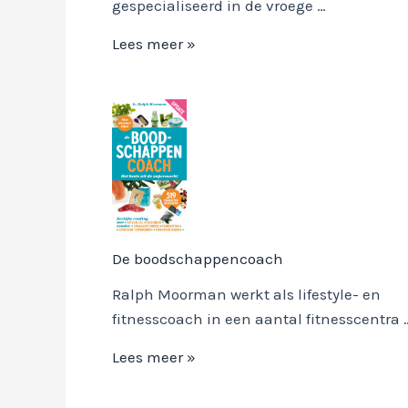
gespecialiseerd in de vroege …
Dermatologie
Lees meer »
voor
haarprofessionals
De boodschappencoach
Ralph Moorman werkt als lifestyle- en
fitnesscoach in een aantal fitnesscentra 
De
Lees meer »
boodschappencoach