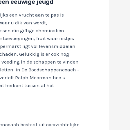
 een eeuwige jeugd
ks een vrucht aan te pas is
waar u dik van wordt,
essen die giftige chemicaliën
e toevoegingen, fruit waar restjes
upermarkt ligt vol levensmiddelen
haden. Gelukkig is er ook nog
’ voeding in de schappen te vinden
t letten. In De Boodschappencoach –
 vertelt Ralph Moorman hoe u
it herkent tussen al het
ncoach bestaat uit overzichtelijke