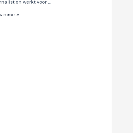
rnalist en werkt voor …
s meer »
tofactor