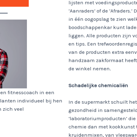
lijsten met voedingsproducte
‘Aanraders’ of de ‘Afraders.’
in één oogopslag te zien wel
boodschappenkar kunt laden 
liggen. Alle producten zijn 
en tips. Een trefwoordenreg
van de producten extra een
handzaam zakformaat heeft,
de winkel nemen.
Schadelijke chemicaliën
- en fitnesscoach in een
klanten individueel bij hen
In de supermarkt schuilt het
n zich veel
gezondheid in samengestelde
‘laboratoriumproducten’ di
chemie dan met kookkunst 
kruidenmixen, van vleesware