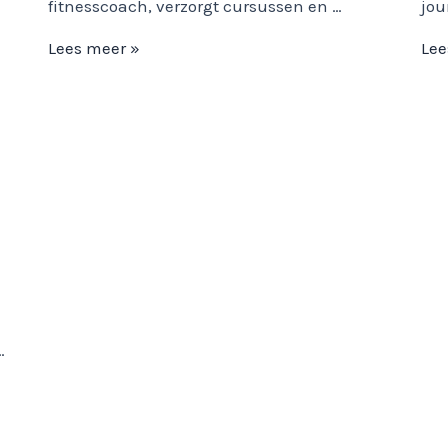
fitnesscoach, verzorgt cursussen en …
jou
De
De
Lees meer »
Lee
hormoonfactor
tes
…