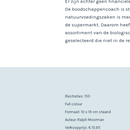
Er zijn echter geen financi
De boodschappencoach is str
natuurvoedingszaken is mee
de supermarkt. Daarom heef
assortiment van de biologi
geselecteerd die niet in de r
Illustraties: 150
Full colour
Formaat: 10 x 19 cm staand
Auteur: Ralph Moorman
Verkoopprijs: € 15,95