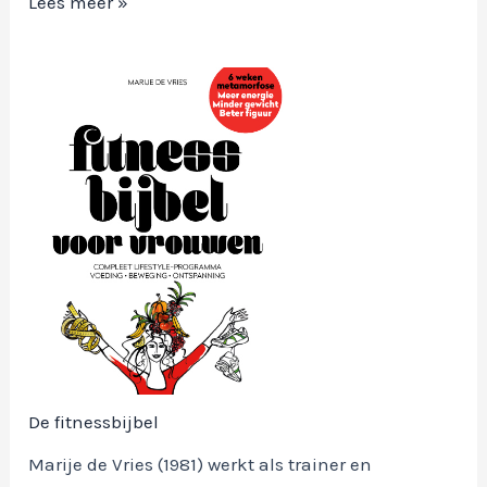
Fitgids
Lees meer »
voor
werkend
Nederland
De fitnessbijbel
Marije de Vries (1981) werkt als trainer en