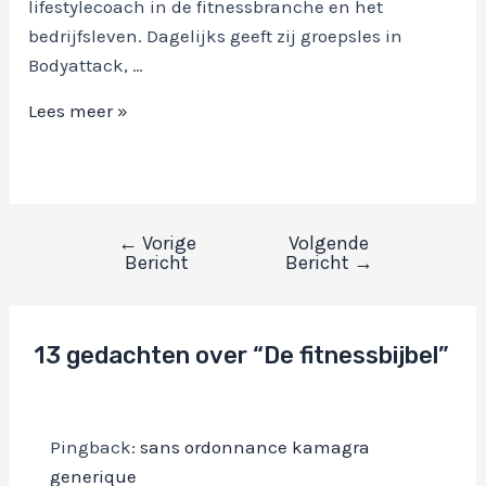
lifestylecoach in de fitnessbranche en het
bedrijfsleven. Dagelijks geeft zij groepsles in
Bodyattack, …
De
Lees meer »
fitnessbijbel
←
Vorige
Volgende
Bericht
Bericht
Bericht
→
navigatie
13 gedachten over “De fitnessbijbel”
Pingback:
sans ordonnance kamagra
generique