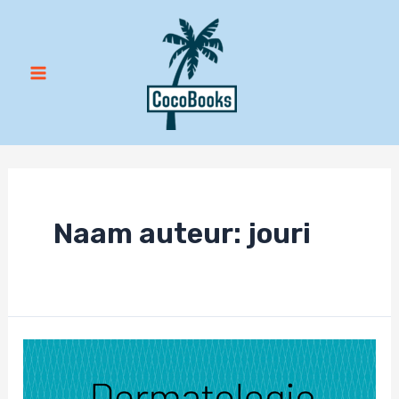
Ga
naar
de
inhoud
Main
Menu
Naam auteur: jouri